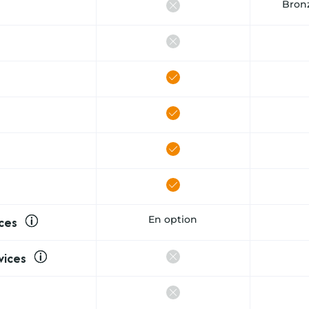
Bron
ces
En option
vices