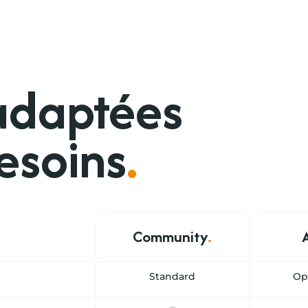
 adaptées
besoins
.
Community
.
Standard
Op